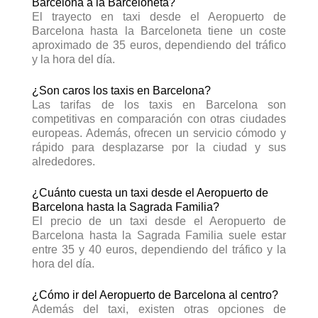
Barcelona a la Barceloneta?
El trayecto en taxi desde el Aeropuerto de
Barcelona hasta la Barceloneta tiene un coste
🔵 Cornellà de Llobregat (Centro)
aproximado de 35 euros, dependiendo del tráfico
€20-30
🟢 Precio Aprox:
y la hora del día.
15-25 min
⚪ Tiempo Aprox:
¿Son caros los taxis en Barcelona?
🔵 Badalona (Centro)
Las tarifas de los taxis en Barcelona son
€40-55
🟢 Precio Aprox:
competitivas en comparación con otras ciudades
30-50 min
europeas. Además, ofrecen un servicio cómodo y
⚪ Tiempo Aprox:
rápido para desplazarse por la ciudad y sus
alrededores.
🔵 Sant Cugat del Vallès
€45-60
🟢 Precio Aprox:
¿Cuánto cuesta un taxi desde el Aeropuerto de
35-55 min
⚪ Tiempo Aprox:
Barcelona hasta la Sagrada Familia?
El precio de un taxi desde el Aeropuerto de
Barcelona hasta la Sagrada Familia suele estar
🔵 Terrassa
entre 35 y 40 euros, dependiendo del tráfico y la
€55-70
🟢 Precio Aprox:
hora del día.
40-60 min
⚪ Tiempo Aprox:
¿Cómo ir del Aeropuerto de Barcelona al centro?
Además del taxi, existen otras opciones de