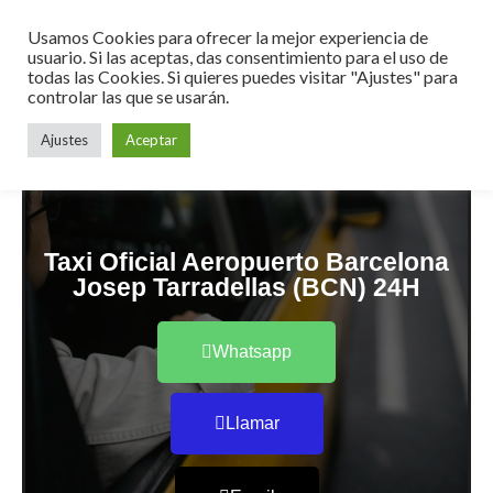
Usamos Cookies para ofrecer la mejor experiencia de
usuario. Si las aceptas, das consentimiento para el uso de
todas las Cookies. Si quieres puedes visitar "Ajustes" para
controlar las que se usarán.
Ajustes
Aceptar
Taxi Oficial Aeropuerto Barcelona
Josep Tarradellas (BCN) 24H
Whatsapp
Llamar