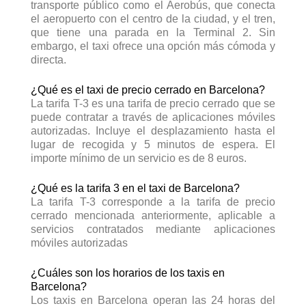
🔵 Sabadell
transporte público como el Aerobús, que conecta
€55-70
🟢 Precio Aprox:
el aeropuerto con el centro de la ciudad, y el tren,
40-60 min
⚪ Tiempo Aprox:
que tiene una parada en la Terminal 2. Sin
embargo, el taxi ofrece una opción más cómoda y
directa.
¿Qué es el taxi de precio cerrado en Barcelona?
La tarifa T-3 es una tarifa de precio cerrado que se
puede contratar a través de aplicaciones móviles
autorizadas. Incluye el desplazamiento hasta el
lugar de recogida y 5 minutos de espera. El
importe mínimo de un servicio es de 8 euros.
¿Qué es la tarifa 3 en el taxi de Barcelona?
La tarifa T-3 corresponde a la tarifa de precio
cerrado mencionada anteriormente, aplicable a
servicios contratados mediante aplicaciones
móviles autorizadas
¿Cuáles son los horarios de los taxis en
Barcelona?
Los taxis en Barcelona operan las 24 horas del