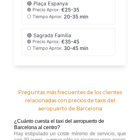
🔵 Plaça Espanya
€25-35
🟢 Precio Aprox:
20-35 min
⚪ Tiempo Aprox:
🔵 Sagrada Família
€35-45
🟢 Precio Aprox:
30-45 min
⚪ Tiempo Aprox:
🔵 Park Güell
€35-45
🟢 Precio Aprox:
30-50 min
⚪ Tiempo Aprox:
Preguntas más frecuentes de los clientes
🔵 Camp Nou
relacionadas con precios de taxis del
€25-35
🟢 Precio Aprox:
aeropuerto de Barcelona
20-30 min
⚪ Tiempo Aprox:
¿Cuánto cuesta el taxi del aeropuerto de
Barcelona al centro?
🔵 Barceloneta (Playa)
Hay estipulado un coste mínimo de servicio, que
€35-45
🟢 Precio Aprox:
son 20 euros, aunque sólo se recorran unos pocos