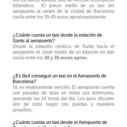
30-45 min
⚪ Tiempo Aprox:
kilómetros. El precio medio de un taxi del
aeropuerto al centro de la ciudad de Barcelona
oscila entre los 35-45 euros aproximadamente.
🔵 Vila de Gràcia
€35-45
🟢 Precio Aprox:
30-45 min
⚪ Tiempo Aprox:
¿Cuánto cuesta un taxi desde la estación de
Sants al aeropuerto?
Desde la estación céntrica de Sants hacía el
🔵 Montjuïc (MNAC)
aeropuerto el coste medio de un trayecto en taxi
€30-40
🟢 Precio Aprox:
oscila entre los
30 y 35 euros aprox.
25-40 min
⚪ Tiempo Aprox:
¿Es fácil conseguir un taxi en el Aeropuerto de
🔵 Barrio Gótico (Catedral)
Barcelona?
€30-40
🟢 Precio Aprox:
Sí, es relativamente sencillo. El aeropuerto cuenta
25-45 min
⚪ Tiempo Aprox:
con paradas de taxis en todas sus terminales,
operando las 24 horas del día. Los taxis oficiales
son de color negro con puertas y maletero
🔵 L'Hospitalet de Llobregat
amarillos.
(Centro)
€20-30
🟢 Precio Aprox:
¿Cuánto cuesta un taxi desde el Aeropuerto de
15-25 min
⚪ Tiempo Aprox: