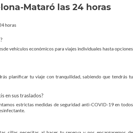
lona-Mataró las 24 horas
o?
esde vehículos económicos para viajes individuales hasta opciones
ás planificar tu viaje con tranquilidad, sabiendo que tendrás tu
s en sus traslados?
ementamos estrictas medidas de seguridad anti-COVID-19 en todos
esinfectante.
tas sillas necesitas al hacer tu reserva y nos encargaremos de