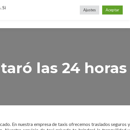
 Si
Ajustes
Aceptar
aró las 24 horas
dicado. En nuestra empresa de taxis ofrecemos traslados seguros y
 Nuestro servicio de taxi privado te brindará la tranquilidad y